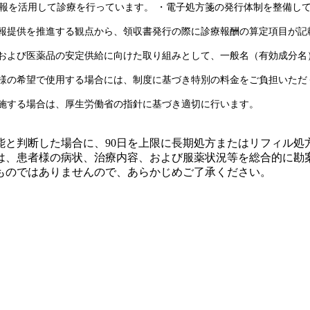
報を活用して診療を行っています。 ・電子処方箋の発行体制を整備し
情報提供を推進する観点から、領収書発行の際に診療報酬の算定項目が
進および医薬品の安定供給に向けた取り組みとして、一般名（有効成分
者様の希望で使用する場合には、制度に基づき特別の料金をご負担いただ
実施する場合は、厚生労働省の指針に基づき適切に行います。
能と判断した場合に、90日を上限に長期処方またはリフィル処
は、患者様の病状、治療内容、および服薬状況等を総合的に勘
ものではありませんので、あらかじめご了承ください。