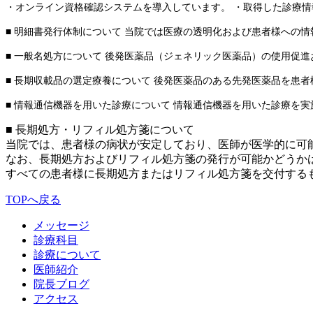
・オンライン資格確認システムを導入しています。 ・取得した診療情
■ 明細書発行体制について 当院では医療の透明化および患者様への
■ 一般名処方について 後発医薬品（ジェネリック医薬品）の使用促
■ 長期収載品の選定療養について 後発医薬品のある先発医薬品を患
■ 情報通信機器を用いた診療について 情報通信機器を用いた診療を
■ 長期処方・リフィル処方箋について
当院では、患者様の病状が安定しており、医師が医学的に可
なお、長期処方およびリフィル処方箋の発行が可能かどうか
すべての患者様に長期処方またはリフィル処方箋を交付する
TOPへ戻る
メッセージ
診療科目
診療について
医師紹介
院長ブログ
アクセス